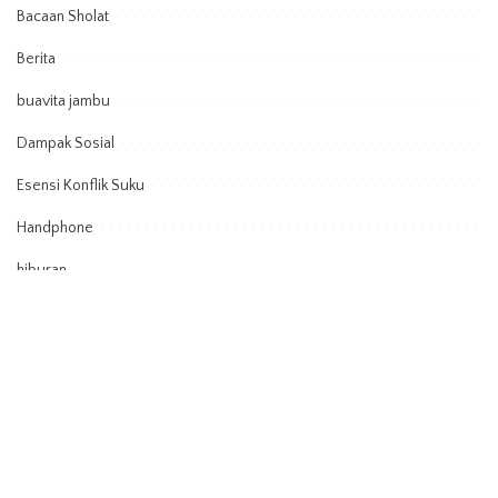
Bacaan Sholat
Berita
buavita jambu
Dampak Sosial
Esensi Konflik Suku
Handphone
hiburan
Informasi
kuota roblox
lagu
makna mimpi
manfaat pocari sweat