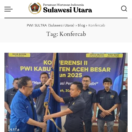
PWI SULTRA (Sulawesi Utara)
>
Blog
>
Konfercab
Tag:
Konfercab
Berita