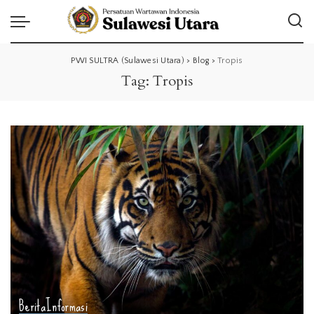
PWI SULTRA (Sulawesi Utara)
>
Blog
>
Tropis
Tag:
Tropis
Berita
Informasi