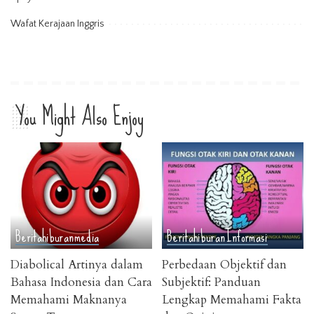
Wafat Kerajaan Inggris
You Might Also Enjoy
Berita
hiburan
media
Berita
hiburan
Informasi
Diabolical Artinya dalam
Perbedaan Objektif dan
Bahasa Indonesia dan Cara
Subjektif: Panduan
Memahami Maknanya
Lengkap Memahami Fakta