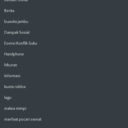
Bacaan Sholat
Berita
buavita jambu
Dampak Sosial
Esensi Konflik Suku
Handphone
hiburan
Informasi
kuota roblox
lagu
makna mimpi
manfaat pocari sweat