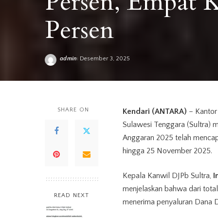
Persen, Empat K
Persen
admin
Desember 3, 2025
Posted
by
SHARE ON
Kendari (ANTARA)
– Kantor 
Sulawesi Tenggara (Sultra) 
Anggaran 2025 telah mencapai 
hingga 25 November 2025.
Kepala Kanwil DJPb Sultra,
I
menjelaskan bahwa dari tota
READ NEXT
menerima penyaluran Dana D